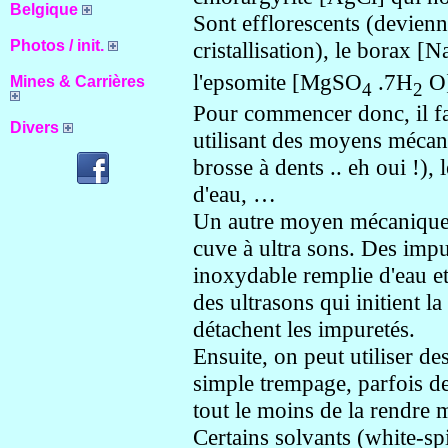
Belgique
Sont efflorescents (devienn
cristallisation), le borax [N
Photos / init.
l'epsomite [MgSO
.7H
O
Mines & Carrières
4
2
Pour commencer donc, il faut
Divers
utilisant des moyens mécani
brosse à dents .. eh oui !), l
d'eau, …
Un autre moyen mécanique tr
cuve à ultra sons. Des impu
inoxydable remplie d'eau et
des ultrasons qui initient 
détachent les impuretés.
Ensuite, on peut utiliser d
simple trempage, parfois de
tout le moins de la rendre 
Certains solvants (white-spi