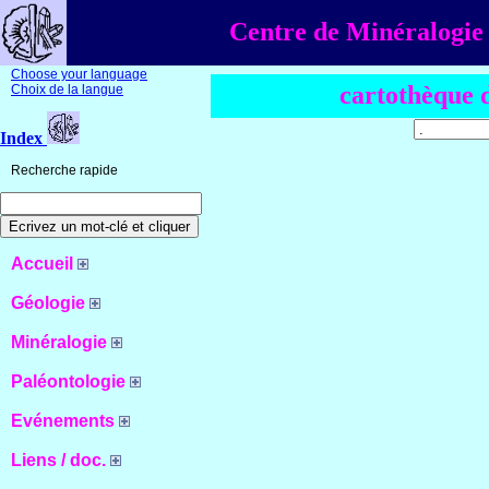
Centre de Minéralogie 
Choose your language
cartothèque 
Choix de la langue
Index
Recherche rapide
Accueil
Géologie
Minéralogie
Paléontologie
Evénements
Liens / doc.