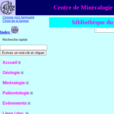
Centre de Minéralogie 
Choose your language
bibliothèque du
Choix de la langue
Index
Recherche rapide
Accueil
Géologie
Minéralogie
Paléontologie
Evénements
Liens / doc.