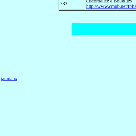
discordance à Bougnies
733
http://www.cmpb.net/fr/ha
jauniaux