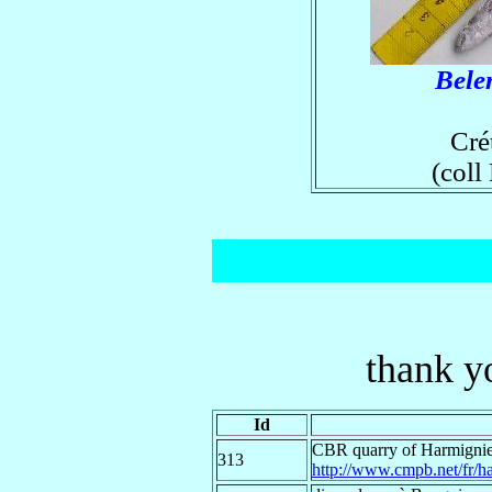
Bele
Cré
(coll
thank y
Id
CBR quarry of Harmigni
313
http://www.cmpb.net/fr/ha