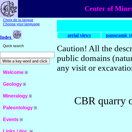
Center of Mine
Choix de la langue
Choose your language
aerial views
panoramic v
Index
Caution! All the descr
Quick search
public domains (natur
any visit or excavati
Welcome
Geology
Mineralogy
CBR quarry 
Paleontology
Events
Links / doc.