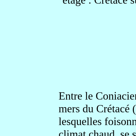
étage : Crétacé 
Entre le Coniacien
mers du Crétacé (
lesquelles foisonn
climat chaud, se 