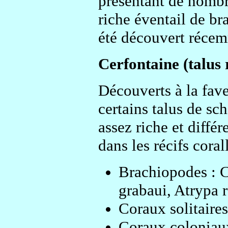
présentant de nombre
riche éventail de br
été découvert récem
Cerfontaine (talus 
Découverts à la fave
certains talus de sc
assez riche et diffé
dans les récifs coral
Brachiopodes : Cy
grabaui, Atrypa r
Coraux solitaire
Coraux coloniaux