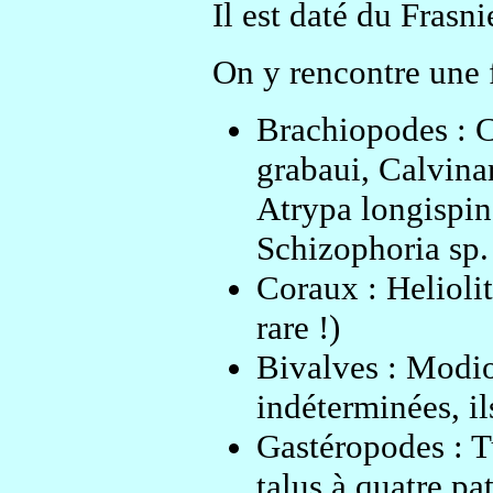
Il est daté du Frasni
On y rencontre une f
Brachiopodes : Cy
grabaui, Calvina
Atrypa longispin
Schizophoria sp.
Coraux : Heliolit
rare !)
Bivalves : Modio
indéterminées, i
Gastéropodes : T
talus à quatre pa