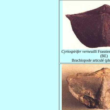
Cyrtospirifer verneuilli
Frasnie
(BE)
Brachiopode articulé (p