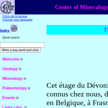
Center of Mineralogy
Choix de la langue
Choose your language
T
Index
Quick search
Welcome
Geology
Mineralogy
Cet étage du Dévonie
Paleontology
connus chez nous, de
Events
en Belgique, à Fras
Links / doc.