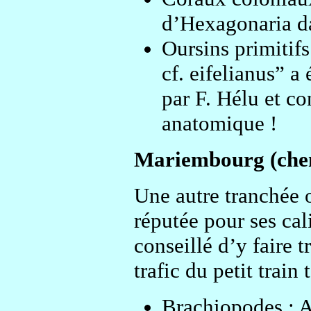
d’Hexagonaria da
Oursins primitif
cf. eifelianus” a
par F. Hélu et c
anatomique !
Mariembourg (chem
Une autre tranchée o
réputée pour ses cal
conseillé d’y faire 
trafic du petit train
Brachiopodes : At