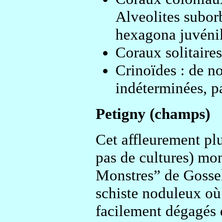
Alveolites subor
hexagona juvénil
Coraux solitaire
Crinoïdes : de no
indéterminées, pa
Petigny (champs)
Cet affleurement pl
pas de cultures) mo
Monstres” de Gossele
schiste noduleux où 
facilement dégagés 