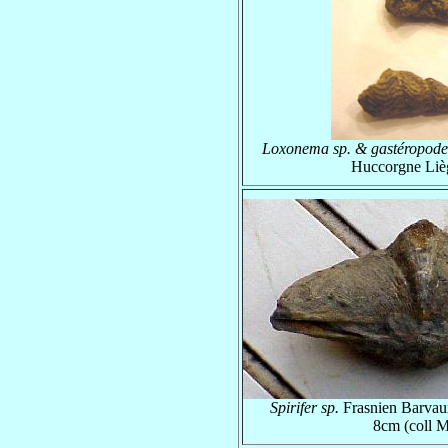
Loxonema sp. & gastéropode
Huccorgne Liè
Spirifer sp.
Frasnien Barva
8cm (coll 