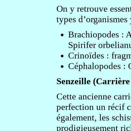
On y retrouve essent
types d’organismes 
Brachiopodes : At
Spirifer orbelian
Crinoïdes : frag
Céphalopodes : O
Senzeille (Carrièr
Cette ancienne carr
perfection un récif
également, les schis
prodigieusement ric