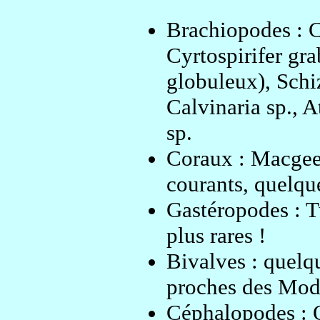
Brachiopodes : Cy
Cyrtospirifer gra
globuleux), Schi
Calvinaria sp., A
sp.
Coraux : Macgeea
courants, quelque
Gastéropodes : T
plus rares !
Bivalves : quelq
proches des Modi
Céphalopodes : O