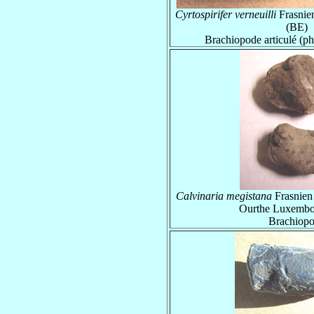
Cyrtospirifer verneuilli
Frasnie
(BE)
Brachiopode articulé (p
Calvinaria megistana
Frasnien
Ourthe Luxembo
Brachiop