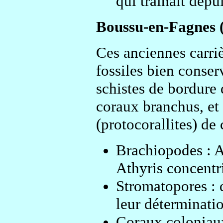
qui traînait depu
Boussu-en-Fagnes (
Ces anciennes carri
fossiles bien conse
schistes de bordure 
coraux branchus, et
(protocorallites) de
Brachiopodes : At
Athyris concentri
Stromatopores :
leur déterminatio
Coraux coloniau