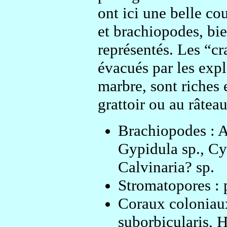
ont ici une belle cou
et brachiopodes, bi
représentés. Les “cra
évacués par les expl
marbre, sont riches e
grattoir ou au râteau
Brachiopodes : At
Gypidula sp., Cyr
Calvinaria? sp.
Stromatopores : 
Coraux coloniaux
suborbicularis,