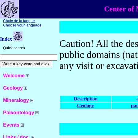
Center of 
Choix de la langue
Choose your language
Index
Caution! All the des
Quick search
public domains (nat
any visit or excavat
Welcome
Geology
Description
Mineralogy
Geology
pan
Paleontology
Events
Links / doc.