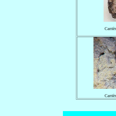
Carriè
Carriè