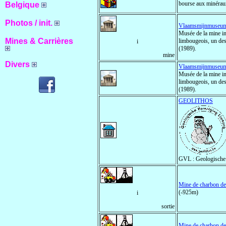
bourse aux minéraux
Belgique
Photos / init.
Vlaamsmijnmuseu
Musée de la mine in
Mines & Carrières
limbougeois, un des
i
(1989).
mine
Divers
Vlaamsmijnmuseu
Musée de la mine in
limbougeois, un des
(1989).
GEOLITHOS
GVL : Geologische
Mine de charbon de
(-925m)
i
sortie
Mine de charbon de