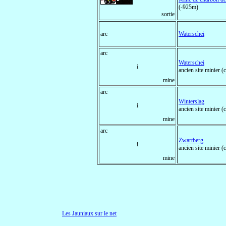
(-925m)
sortie
arc
Waterschei
arc
Waterschei
i
ancien site minier
mine
arc
Winterslag
i
ancien site minier
mine
arc
Zwartberg
i
ancien site minier
mine
Les Jauniaux sur le net