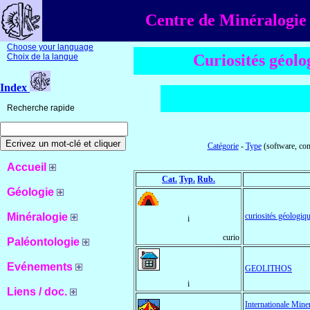
Centre de Minéralogie 
Choose your language
Curiosités géol
Choix de la langue
Index
Recherche rapide
Catégorie
-
Type
(software, com
Accueil
Cat.
Typ.
Rub.
Géologie
Minéralogie
curiosités géologiq
i
curio
Paléontologie
Evénements
GEOLITHOS
i
Liens / doc.
Internationale Mine