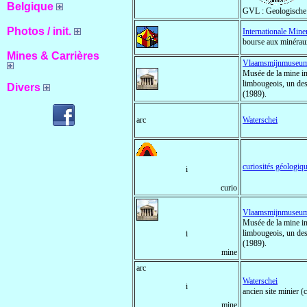
Belgique
GVL : Geologische
Photos / init.
Internationale Mine
bourse aux minéraux
Mines & Carrières
Vlaamsmijnmuseu
Musée de la mine in
limbougeois, un des
Divers
(1989).
arc
Waterschei
curiosités géologiq
i
curio
Vlaamsmijnmuseu
Musée de la mine in
limbougeois, un des
i
(1989).
mine
arc
Waterschei
i
ancien site minier
mine