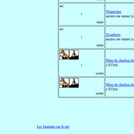
arc
Winterslag
i
ancien site minier
mine
arc
Zwartberg
i
ancien site minier
mine
Mine de charbon de
(-925m)
i
sortie
Mine de charbon de
(-925m)
sortie
Les Jauniaux sur le net