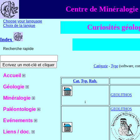
Centre de Minéralogie 
Choose your language
Curiosités géol
Choix de la langue
Index
Recherche rapide
Catégorie
-
Type
(software, com
Accueil
Cat.
Typ.
Rub.
Géologie
GEOLITHOS
Minéralogie
i
Paléontologie
GEOLITHOS
Evénements
Liens / doc.