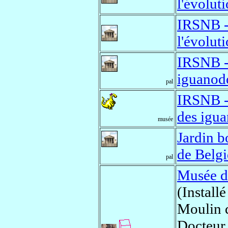
l'évolut
IRSNB - 
l'évolut
IRSNB - 
iguanod
pal
IRSNB - 
des igu
musée
Jardin b
de Belg
pal
Musée d
(Install
Moulin 
Docteur