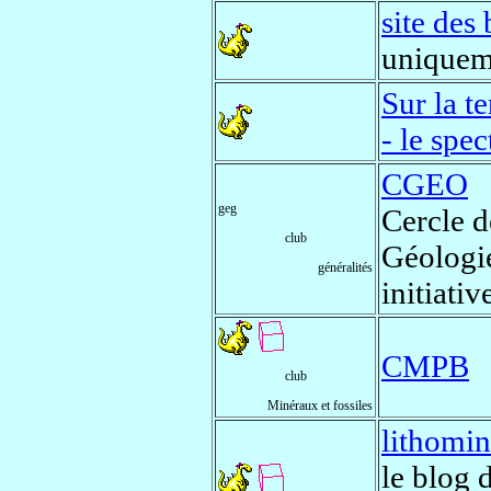
site des 
uniquem
Sur la t
- le spec
CGEO
geg
Cercle d
club
Géologi
généralités
initiati
CMPB
club
Minéraux et fossiles
lithomin
le blog 