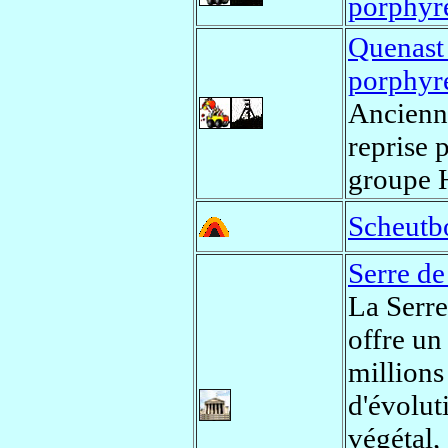
porphyr
Quenast 
porphyr
Ancien
reprise
groupe 
Scheutb
Serre de
La Serre
offre u
millions
d'évolut
végétal,