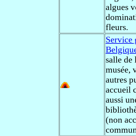
algues v
dominati
fleurs.
Service 
Belgiqu
salle de 
musée, v
autres pu
accueil 
aussi un
biblioth
(non acc
commun 