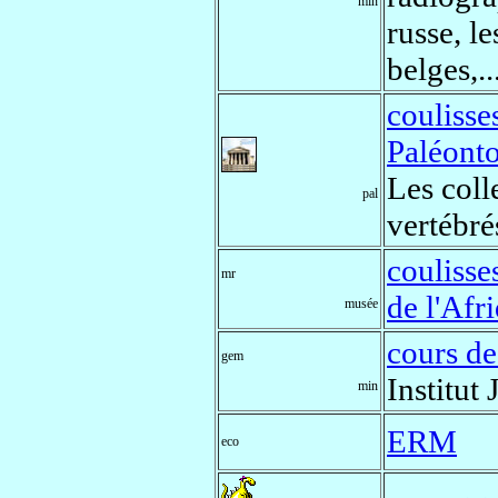
min
russe, l
belges,..
couliss
Paléonto
Les coll
pal
vertébré
couliss
mr
de l'Afr
musée
cours d
gem
Institut
min
ERM
eco