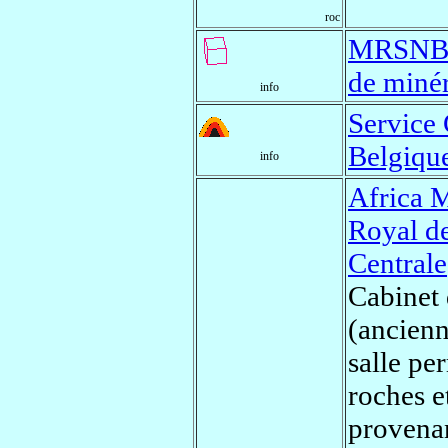
roc
MRSNB -
de miné
info
Service
Belgiqu
info
Africa 
Royal de
Centrale
Cabinet
(ancienn
salle pe
roches e
provenan