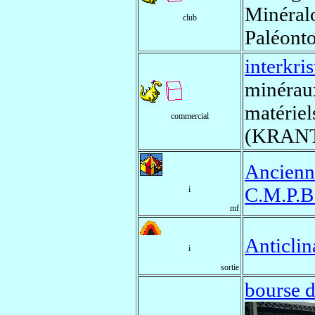
Minéralo
club
Paléonto
interkris
minéraux
matériel
commercial
(KRANT
Ancienn
C.M.P.B
i
mf
Anticlin
i
sortie
bourse