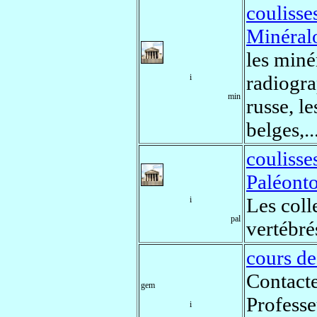
couliss
Minéral
les min
radiogra
i
min
russe, l
belges,..
couliss
Paléonto
Les coll
i
pal
vertébré
cours d
Contacte
gem
Profess
i