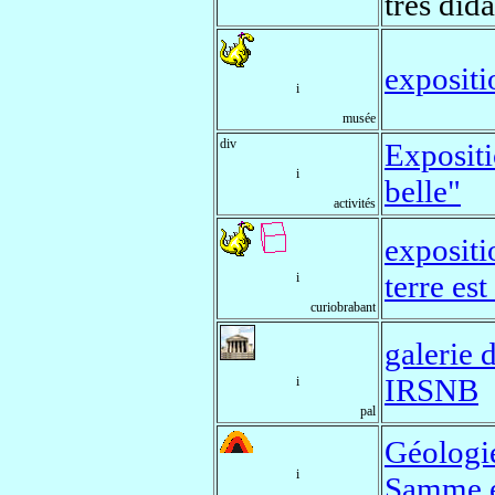
très did
expositi
i
musée
div
Expositi
i
belle"
activités
exposit
terre es
i
curiobrabant
galerie d
IRSNB
i
pal
Géologie
i
Samme et