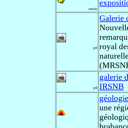
expositi
musée
Galerie 
Nouvell
remarqu
royal de
pal
naturell
(MRSNB
galerie d
IRSNB
pal
géologie
une régi
géologiq
brabanç