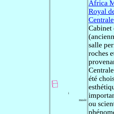
Africa 
Royal de
Centrale
Cabinet
(ancienn
salle pe
roches e
provenan
Centrale
été chois
esthétiq
importa
i
musée
ou scien
phénomè