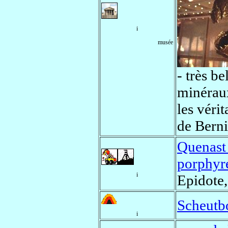
i
musée
- très be
minéraux
les véri
de Berni
Quenast 
porphyr
i
Epidote,
Scheutb
i