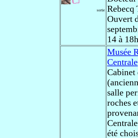
Rebecq T
sortie
Ouvert d
septemb
14 à 18h
Musée R
Centrale
Cabinet
(ancienn
salle pe
roches e
provenan
Centrale
été chois