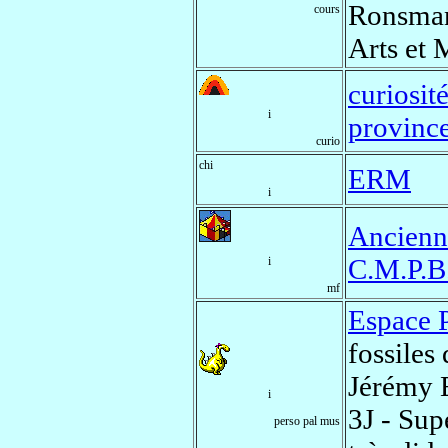
Ronsmans
cours
Arts et 
curiosit
i
provinc
curio
chi
ERM
i
Ancienn
C.M.P.B
i
mf
Espace 
fossiles
Jérémy
i
3J - Sup
perso pal mus