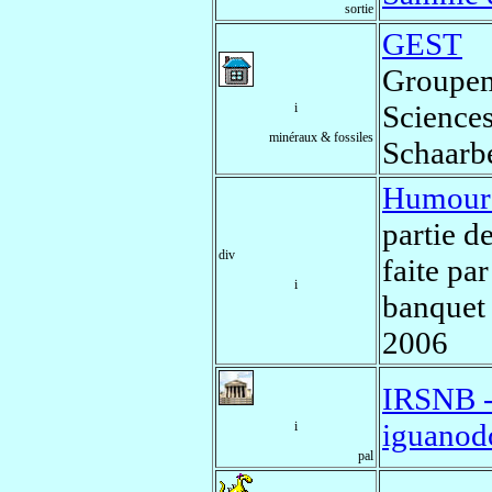
sortie
GEST
Groupem
Sciences
i
minéraux & fossiles
Schaarb
Humour 
partie d
div
faite pa
i
banquet
2006
IRSNB - 
iguanod
i
pal