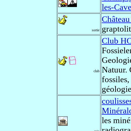
les-Cav
Château
graptoli
sortie
Club H
Fossiel
Geologi
Natuur. 
club
fossiles
géologie,
couliss
Minéral
les min
radiogra