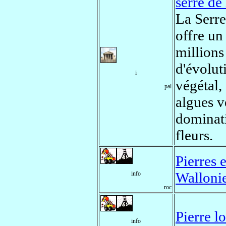
serre de
La Serre
offre u
millions
d'évolut
i
végétal,
pal
algues v
dominati
fleurs.
Pierres 
Walloni
info
roc
Pierre l
info