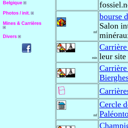
fossiel.n
Belgique
Photos / init.
bourse
Mines & Carrières
Salon in
mf
minéraux
Divers
Carrièr
leur site
min
Carrière
Bierghe
Carrière
Cercle d
Paléonto
mf
Champig