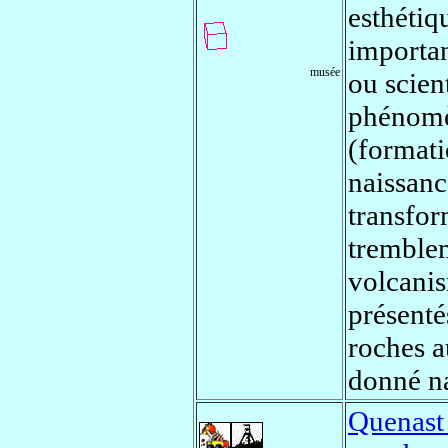
esthétiq
importa
musée
ou scien
phénomè
(format
naissanc
transfor
tremblem
volcanis
présenté
roches a
donné na
Quenast 