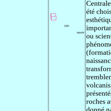
Centrale
été chois
esthétiq
importa
info
musée
ou scien
phénomè
(format
naissanc
transfor
tremblem
volcanis
présenté
roches a
donné na