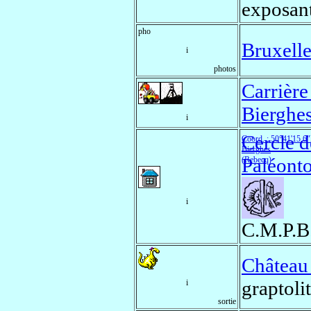
exposant
pho
Bruxelle
i
photos
Carrière
Bierghe
i
Cercle d
Coord. : 50°41'15.6
Bierghes
Paléonto
(Rebecq)
i
C.M.P.B
Château
graptoli
i
sortie