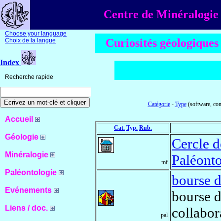
Centre de Minéralogie 
Choose your language
Curiosités géologiques
Choix de la langue
Index
Recherche rapide
Catégorie
-
Type
(software, com
Accueil
Cat.
Typ.
Rub.
Géologie
Cercle d
Minéralogie
Paléonto
mf
Paléontologie
bourse 
Evénements
bourse d
Liens / doc.
collabor
pal