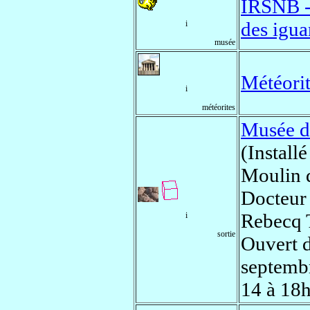
IRSNB - 
des igu
i
musée
Météorit
i
météorites
Musée d
(Install
Moulin 
Docteur
Rebecq T
i
sortie
Ouvert d
septemb
14 à 18h