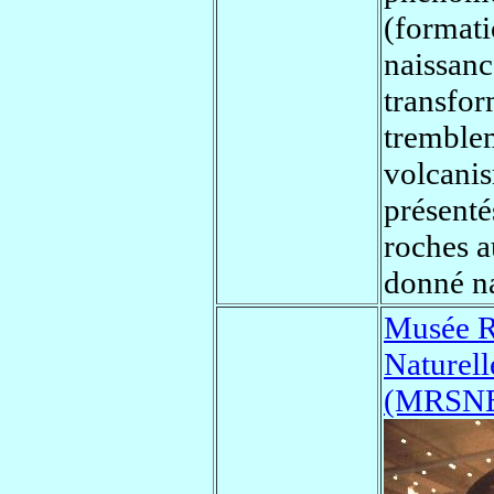
(format
naissanc
transfor
tremblem
volcanis
présenté
roches a
donné na
Musée R
Naturell
(MRSN