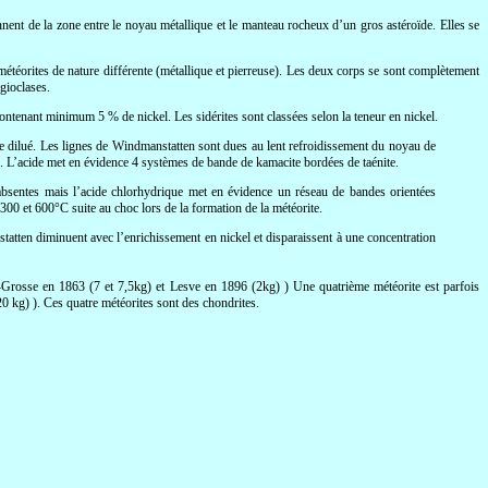
nnent de la zone entre le noyau métallique et le manteau rocheux d’un gros astéroïde. Elles se
 météorites de nature différente (métallique et pierreuse). Les deux corps se sont complètement
gioclases.
ontenant minimum 5 % de nickel. Les sidérites sont classées selon la teneur en nickel.
ue dilué. Les lignes de Windmanstatten sont dues au lent refroidissement du noyau de
es. L’acide met en évidence 4 systèmes de bande de kamacite bordées de taénite.
bsentes mais l’acide chlorhydrique met en évidence un réseau de bandes orientées
00 et 600°C suite au choc lors de la formation de la météorite.
tatten diminuent avec l’enrichissement en nickel et disparaissent à une concentration
Grosse en 1863 (7 et 7,5kg) et Lesve en 1896 (2kg) ) Une quatrième météorite est parfois
0 kg) ). Ces quatre météorites sont des chondrites.