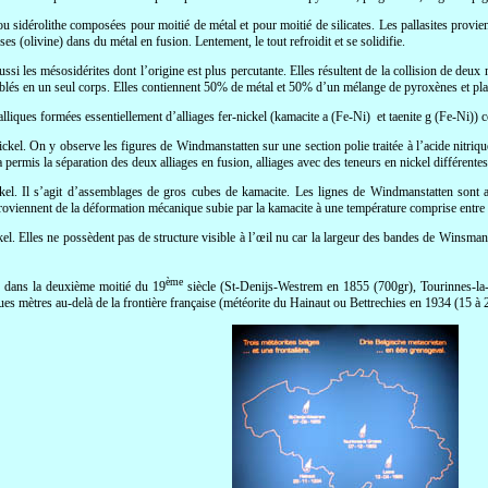
u sidérolithe composées pour moitié de métal et pour moitié de silicates. Les pallasites provie
 (olivine) dans du métal en fusion. Lentement, le tout refroidit et se solidifie.
ssi les mésosidérites dont l’origine est plus percutante. Elles résultent de la collision de deux
mblés en un seul corps. Elles contiennent 50% de métal et 50% d’un mélange de pyroxènes et pla
lliques formées essentiellement d’alliages fer-nickel (kamacite
a
(Fe-Ni) et taenite
g
(Fe-Ni)) c
ckel. On y observe les figures de Windmanstatten sur une section polie traitée à l’acide nitriq
a permis la séparation des deux alliages en fusion, alliages avec des teneurs en nickel différent
el. Il s’agit d’assemblages de gros cubes de kamacite. Les lignes de Windmanstatten sont a
roviennent de la déformation mécanique subie par la kamacite à une température comprise entre 3
l. Elles ne possèdent pas de structure visible à l’œil nu car la largeur des bandes de Winsmans
ème
s dans la deuxième moitié du 19
siècle (St-Denijs-Westrem en 1855 (700gr), Tourinnes-la-
s mètres au-delà de la frontière française (météorite du Hainaut ou Bettrechies en 1934 (15 à 2