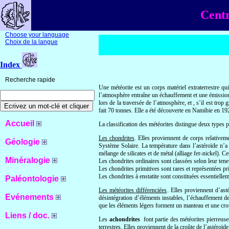
Centr
Choose your language
Choix de la langue
Index
Recherche rapide
Une météorite est un corps matériel extraterrestre qu
l’atmosphère entraîne un échauffement et une émission 
lors de la traversée de l’atmosphère, et , s’il est tro
fait 70 tonnes. Elle a été découverte en Namibie en 1920
Accueil
La classification des météorites distingue deux types pr
Les chondrites
. Elles proviennent de corps relativem
Géologie
Système Solaire. La température dans l’astéroïde n’a j
mélange de silicates et de métal (alliage fer-nickel). 
Minéralogie
Les chondrites ordinaires sont classées selon leur tene
Les chondrites primitives sont rares et représentées p
Les chondrites à enstatite sont constituées essentielle
Paléontologie
Les météorites différenciées
. Elles proviennent d’ast
Evénements
désintégration d’éléments instables, l’échauffement d
que les éléments légers forment un manteau et une croûte
Liens / doc.
Les
achondrites
font partie des météorites pierreuses 
terrestres. Elles proviennent de la croûte de l’astéroï