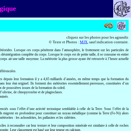
lgique
cliquez sur les photos pour les agrandir.
© Texte et Photos :
MJX
, sauf indication contraire.
météorides. Lorsque ces corps pénètrent dans l’atmosphère, le frottement sur les particules de
ésintégration complète du corps. Lorsque le corps est de petite taille, il se consume en entier
 corps ait une taille moyenne. La météorite la plus grosse ayant été retrouvée à l’heure actuelle
ifférenciées.
iées depuis leur formation il y a 4,65 milliards d’années, en même temps que la formation du
ns leur état originel. Ils forment des météorites essentiellement pierreuses, constituées d’un
n de poussières issues de la formation du soleil.
d’olivine, de clinopyroxène et de plagioclases.
aminés.
ciés sous l’effet d’une activité tectonique semblable à celle de la Terre. Sous l’effet de la
ourds migrent en profondeur pour constituer un noyau métallique (comme la Terre (Fe-Ni) alors
orites : les achondrites, les pallasites et les sidérites.
ciles à reconnaître car leur texture et leur composition minérale est similaire à celle de roches
geonite. Leur classement est basé sur leur teneur en calcium.