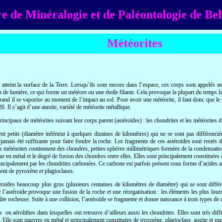
e de Minéralogie et de Paléontologie de Be
Météorites
i atteint la surface de la Terre. Lorsqu’ils sont encore dans l’espace, ces corps sont appelés 
de lumière, ce qui forme un météore ou une étoile filante. Cela provoque la plupart du temps la d
p grand il se vaporise au moment de l’impact au sol. Pour avoir une météorite, il faut donc que le
. Il s’agit d’une ataxite, variété de météorite métallique.
incipaux de météorites suivant leur corps parent (astéroïdes) : les chondrites et les météorites d
ent petits (diamètre inférieur à quelques dizaines de kilomètres) qui ne se sont pas différenc
amais été suffisante pour faire fondre la roche. Les fragments de ces astéroïdes sont restés da
Ces météorites contiennent des chondres, petites sphères millimétriques formées de la condensatio
ur en métal et le degré de fusion des chondres entre elles. Elles sont principalement constituées 
rincipalement par les chondrites carbonées. Ce carbone est parfois présent sous forme d’acides 
ment de pyroxène et plagioclases.
éroïdes beaucoup plus gros (plusieurs centaines de kilomètres de diamètre) qui se sont différen
e l’astéroïde provoque une fusion de la roche et une réorganisation : les éléments les plus l
 rocheuse. Suite à une collision, l’astéroïde se fragmente et donne naissance à trois types de mété
ou aérolithes dans lesquelles ont retrouve d’ailleurs aussi les chondrites. Elles sont très diffi
de. Elle sont pauvres en métal et principalement constituées de pyroxène, plagioclase, augite et pi