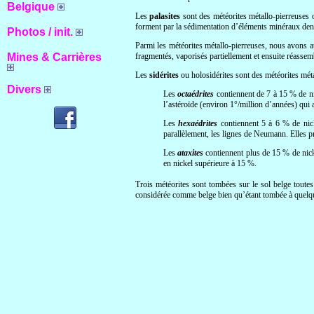
Belgique
Les
palasites
sont des météorites métallo-pierreuses o
forment par la sédimentation d’éléments minéraux denses
Photos / init.
Parmi les météorites métallo-pierreuses, nous avons au
Mines & Carrières
fragmentés, vaporisés partiellement et ensuite réasse
Les
sidérites
ou holosidérites sont des météorites méta
Divers
Les
octaédrites
contiennent de 7 à 15 % de ni
l’astéroïde (environ 1°/million d’années) qui 
Les
hexaédrites
contiennent 5 à 6 % de nick
parallèlement, les lignes de Neumann. Elles p
Les
ataxites
contiennent plus de 15 % de nicke
en nickel supérieure à 15 %.
Trois météorites sont tombées sur le sol belge toute
considérée comme belge bien qu’étant tombée à quelque