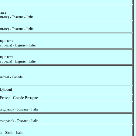
rrare
rrare) - Toscane - Italie
rrare) - Toscane - Italie
nque terre
 Spezia) - Ligurie - Italie
nque terre
 Spezia) - Ligurie - Italie
ntréal - Canada
 Djibouti
- Ecosse - Grande-Bretagne
signano) - Toscane - Italie
signano) - Toscane - Italie
a - Sicile - Italie