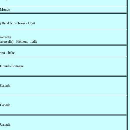
- Monde
g Bend NP - Texas - USA
aversella
aversella) - Piémont - Italie
ino - Italie
- Grande-Bretagne
- Canada
- Canada
- Canada