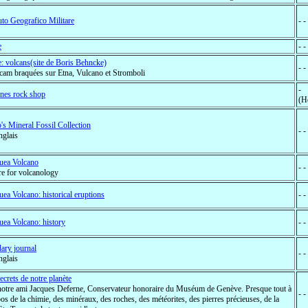
tuto Geografico Militare
- -
e
- -
ie: volcans(site de Boris Behncke)
- -
am braquées sur Etna, Vulcano et Stromboli
-
nes rock shop
(H
's Mineral Fossil Collection
- -
nglais
uea Volcano
- 
re for volcanology
uea Volcano: historical eruptions
- 
uea Volcano: history
- 
dary journal
- 
nglais
secrets de notre planète
otre ami Jacques Deferne, Conservateur honoraire du Muséum de Genève. Presque tout à
- 
os de la chimie, des minéraux, des roches, des météorites, des pierres précieuses, de la