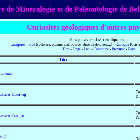
e de Minéralogie et de Paléontologie de Be
Curiosités géologiques d'autres pay
Vous pouvez les classer en cliquant sur :
Catégorie
-
Type
(software, commercial, bourse, Base de données,...) -
Rubrique
(Crista
Titre
-
Etage
-
Lieu
-
Commune
-
Province
-
Pays
Titre
minerals
- 
Co
isières Dinorwig
Di
Co
isières Penrhyn
Pe
-
SER
(Ce