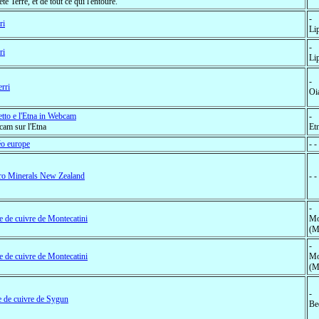
ète Terre, et de tout ce qui l'entoure.
-
ri
Lip
-
ri
Lip
-
rri
Oi
tto e l'Etna in Webcam
-
am sur l'Etna
Etn
o europe
- 
ro Minerals New Zealand
- 
-
 de cuivre de Montecatini
Mo
(Mo
-
 de cuivre de Montecatini
Mo
(Mo
-
 de cuivre de Sygun
Be