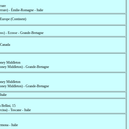
rrare
errare) - Émilie-Romagne - Italie
- Europe (Continent)
oss) - Ecosse - Grande-Bretagne
- Canada
oney Middleton
toney Middleton) - Grande-Bretagne
oney Middleton
toney Middleton) - Grande-Bretagne
 Italie
 Bellini, 15
cina) - Toscane - Italie
emona - Italie