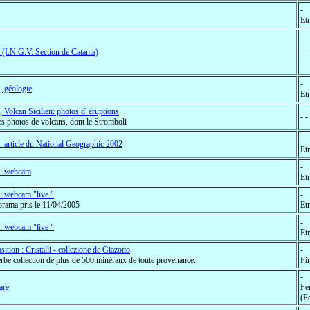
-
Etn
 (I.N.G.V. Section de Catania)
- -
-
, géologie
Etn
, Volcan Sicilien: photos d' éruptions
- -
es photos de volcans, dont le Stromboli
-
: article du National Geographic 2002
Etn
-
a: webcam
Etn
: webcam "live "
-
rama pris le 11/04/2005
Etn
-
: webcam "live "
Etn
sition : Cristalli - collezione de Giazotto
-
rbe collection de plus de 500 minéraux de toute provenance.
Fir
-
are
Fe
(F