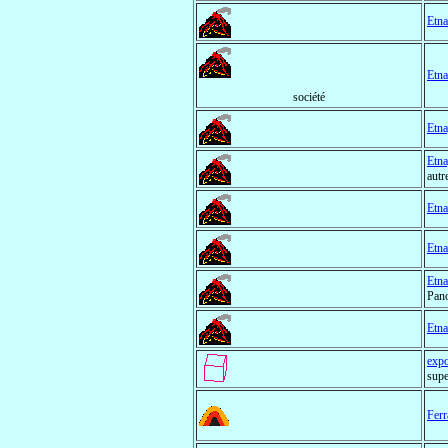
Etna
Etna
société
Etna
Etna
autr
Etna
Etn
Etna
Pano
Etna
expo
supe
Ferr