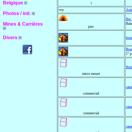
Belgique
i
voy
Autr
Photos / init.
Big 
Mines & Carrières
Bala
parc
Divers
bou
Bour
1° p
Brit
micro mount
cana
commercial
cana
commercial
cana