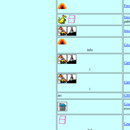
Ferr
foss
palé
fos
Géol
info
Gle
i
Gle
i
arc
GM
Gru
esse
Gru