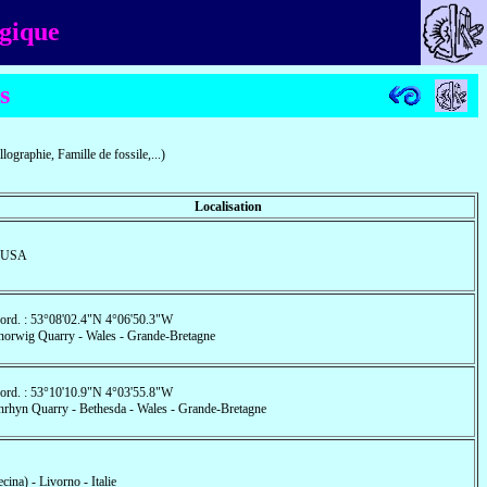
lgique
s
llographie, Famille de fossile,...)
Localisation
- USA
ord. : 53°08'02.4"N 4°06'50.3"W
norwig Quarry - Wales - Grande-Bretagne
ord. : 53°10'10.9"N 4°03'55.8"W
nrhyn Quarry - Bethesda - Wales - Grande-Bretagne
cina) - Livorno - Italie