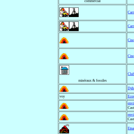
commercial
Carr
Carr
Cinq
Cinq
Club
minéraux & fossiles
Djib
voy
Eco
envi
Cast
envi
Cast
Etna