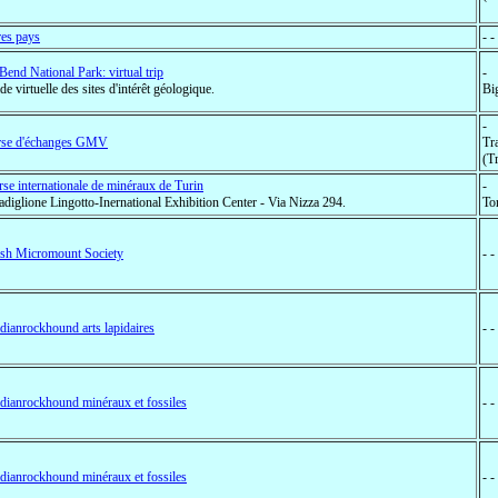
es pays
- 
Bend National Park: virtual trip
-
de virtuelle des sites d'intérêt géologique.
Bi
-
rse d'échanges GMV
Tr
(Tr
se internationale de minéraux de Turin
-
adiglione Lingotto-Inernational Exhibition Center - Via Nizza 294.
Tor
ish Micromount Society
- 
dianrockhound arts lapidaires
- 
dianrockhound minéraux et fossiles
- 
dianrockhound minéraux et fossiles
- 