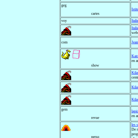
geg
Isti
cartes
voy
Itali
Ital
webc
com
Jean
Kato
en a
show
Kila
cent
Kila
Kila
gem
lapi
en a
revue
les 
De n
prop
perso