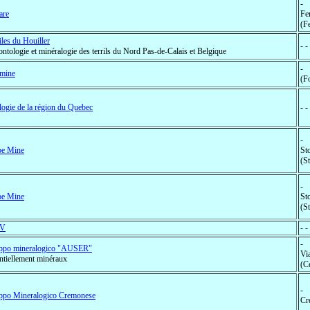
-
are
Fe
(F
iles du Houiller
- 
ontologie et minéralogie des terrils du Nord Pas-de-Calais et Belgique
-
smine
(F
ogie de la région du Quebec
- 
-
be Mine
St
(S
-
be Mine
St
(S
V
- -
-
ppo mineralogico "AUSER"
Via
ntiellement minéraux
(Ce
-
ppo Mineralogico Cremonese
Cr