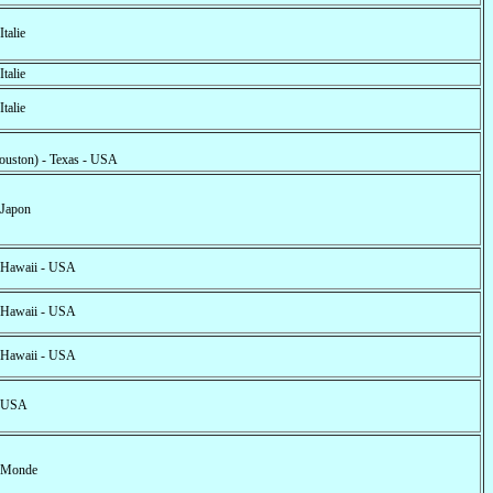
 Italie
 Italie
 Italie
ouston) - Texas - USA
 Japon
- Hawaii - USA
- Hawaii - USA
- Hawaii - USA
- USA
- Monde