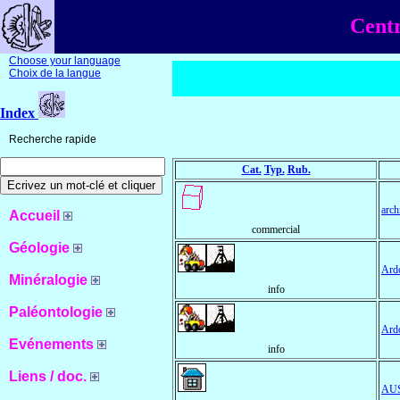
Centr
Choose your language
Choix de la langue
Index
Recherche rapide
Cat.
Typ.
Rub.
arch
Accueil
commercial
Géologie
Ardo
Minéralogie
info
Paléontologie
Ardo
Evénements
info
Liens / doc.
AU