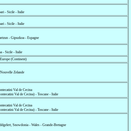
ari - Sicile - Italie
ari - Sicile - Italie
artzun - Gipuzkoa - Espagne
a - Sicile - Italie
- Europe (Continent)
- Nouvelle Zelande
ntecatini Val de Cecina
ntecatini Val de Cecina) - Toscane - Italie
ntecatini Val de Cecina
ntecatini Val de Cecina) - Toscane - Italie
ddgelert, Snowdonia - Wales - Grande-Bretagne