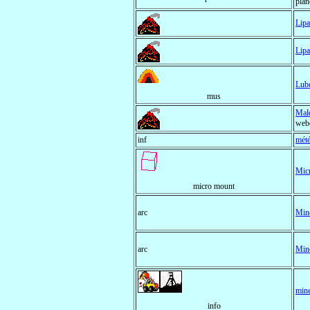
plan
Lipa
Lipa
Lube
mus
Male
webc
inf
mété
Mic
micro mount
arc
Mine
arc
Mine
mine
info