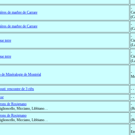
-
ières de marbre de Carrare
Ca
(Ca
-
ières de marbre de Carrare
(Ca
-
ue terre
Ci
(La
-
ue terre
Ci
(La
-
 de Minéralogie de Montréal
Mo
outi: rencontre de 3 rifts
- -
sse
- 
rons de Rosignano
-
iglioncello, Micciano, Libbiano…
(Ro
rons de Rosignano
-
iglioncello, Micciano, Libbiano…
(Ro
-
Etn