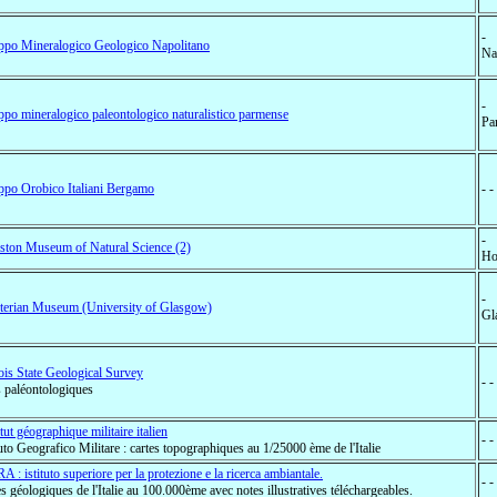
-
po Mineralogico Geologico Napolitano
Nap
-
po mineralogico paleontologico naturalistico parmense
Par
po Orobico Italiani Bergamo
- -
-
ton Museum of Natural Science (2)
Ho
-
terian Museum (University of Glasgow)
Gl
nois State Geological Survey
- -
s paléontologiques
itut géographique militaire italien
- -
tuto Geografico Militare : cartes topographiques au 1/25000 ème de l'Italie
A : istituto superiore per la protezione e la ricerca ambiantale.
- -
es géologiques de l'Italie au 100.000ème avec notes illustratives téléchargeables.