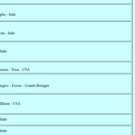
les - Italie
me - Italie
 Italie
uston - Texas - USA
asgow - Ecosse - Grande-Bretagne
 Illinois - USA
 Italie
 Italie