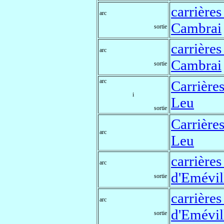
carrières
arc
Cambrai
sortie
carrières
arc
Cambrai
sortie
arc
Carrières
i
Leu
sortie
Carrières
arc
Leu
carrières
arc
d'Emévil
sortie
carrières
arc
d'Emévil
sortie