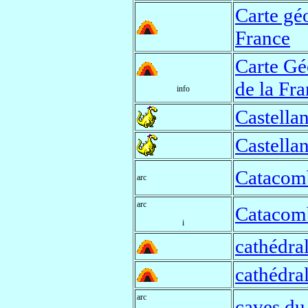
Carte gé
France
Carte Gé
de la Fr
info
Castella
Castella
Catacom
arc
arc
Catacom
i
cathédra
cathédra
arc
caves du