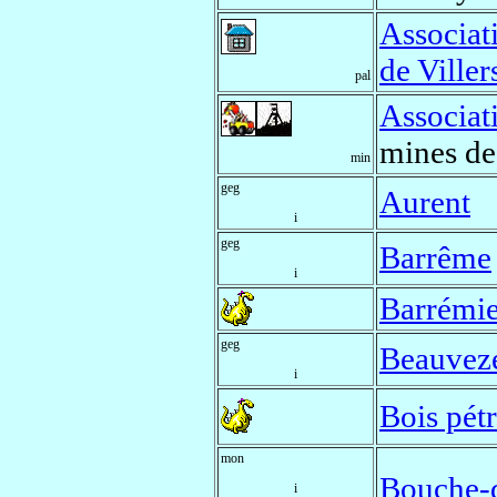
Associat
de Ville
pal
Associat
mines de
min
geg
Aurent
i
geg
Barrême
i
Barrémi
geg
Beauvez
i
Bois pét
mon
Bouche-
i