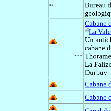
Bureau d
ins
géologiq
Cabane d
Un anticl
cabane d
i
Thorame-
humour
La Faliz
Durbuy
Cabane d
Cabane d
Canal du