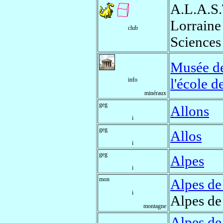
A.L.A.S.
Lorraine
club
Sciences 
Musée de
l'école d
info
minéraux
geg
Allons
i
geg
Allos
i
geg
Alpes
i
mon
Alpes de
i
Alpes de
montagne
Alpes de