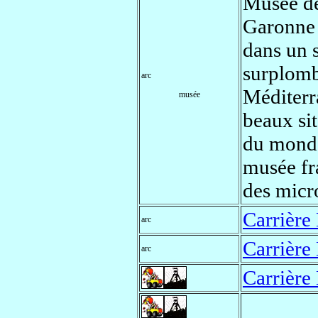
Musée de
Garonne
dans un 
surplomb
arc
Méditerr
musée
beaux si
du monde 
musée fr
des micr
Carrière
arc
Carrière
arc
Carrière