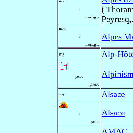
mon
( Thoram
i
Peyresq,.
montagne
mon
Alpes Ma
i
montagne
Alp-Hôte
geg
Alpinism
perso
photos
Alsace
voy
Alsace
i
sortie
AMAC