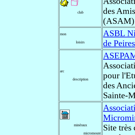
Associat
des Amis
club
(ASAM)
ASBL Nic
mon
de Peire
loisirs
ASEPA
Associat
arc
pour l'Et
description
des Anci
Sainte-M
Associat
Micromi
Site très
minéraux
micromount