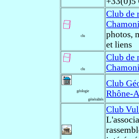
+33(0)5 
Club de 
Chamon
photos, 
clu
et liens
Club de 
Chamon
clu
Club Géo
Rhône-A
géologie
généralités
Club Vu
L'assoc
rassembl