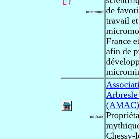
scientifi
de favori
micromount
travail et
micromon
France et
afin de 
développ
micromin
Associat
Arbresle
(AMAC
Propriéta
minéraux
mythique
Chessy-l