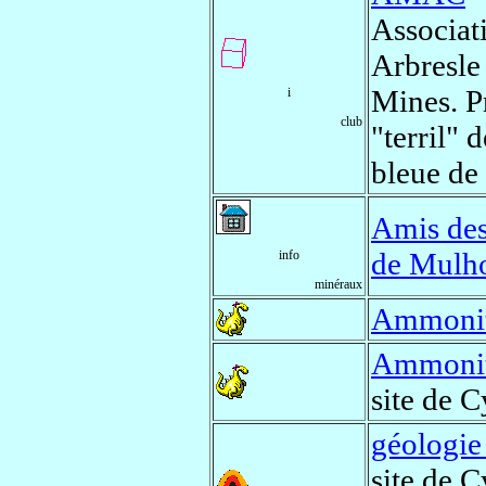
Associat
Arbresle
Mines. P
i
club
"terril" 
bleue de
Amis des 
de Mulh
info
minéraux
Ammonit
Ammonite
site de 
géologie
site de C