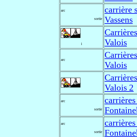
carrière 
arc
Vassens
sortie
Carrière
Valois
i
Carrière
arc
Valois
Carrière
Valois 2
carrières
arc
Fontaine
sortie
carrières
arc
Fontaine
sortie