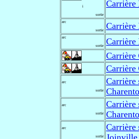
Carrière
i
sortie
arc
Carrière
sortie
arc
Carrière
sortie
Carrièr
Carrièr
Carrière 
arc
Charent
sortie
Carrière 
arc
Charent
sortie
Carrière 
arc
Joinville
sortie