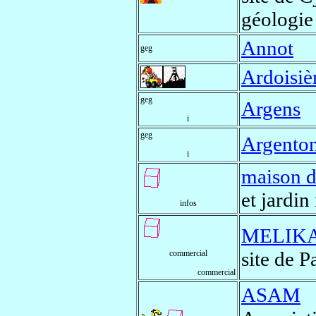
géologie
Annot
geg
Ardoisièr
geg
Argens
i
geg
Argento
i
maison d
et jardin
infos
MELIK
site de P
commercial
commercial
ASAM