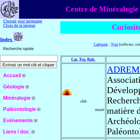
Centre de Minéralogie 
Choose your language
Curiosit
Choix de la langue
Index
Catégorie
-
Type
(software, com
Recherche rapide
Cat.
Typ.
Rub.
ADREM
Accueil
Associat
Géologie
Développ
Minéralogie
Recherch
club
matière 
Paléontologie
musée
Archéolo
Evénements
Paléonto
Liens / doc.