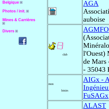
AGA
Belgique
Associat
Photos / init.
auboise
Mines & Carrières
AGMFO
Divers
(Associ
Minéralo
l'Ouest)
club
de Mars -
- 35043
AIGx - A
mon
Ingénieur
loisirs
FuSAGx
ALAST