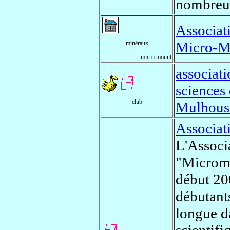
nombreus
Associat
Micro-M
minéraux
micro mount
associati
sciences 
club
Mulhous
Associat
L'Associ
"Micromo
début 20
débutants
longue da