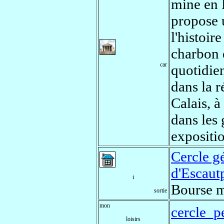
mine en 
propose 
l'histoir
charbon e
car
quotidie
dans la 
Calais, à
dans les 
expositio
Cercle g
d'Escaut
i
Bourse m
sortie
mon
cercle_p
loisirs