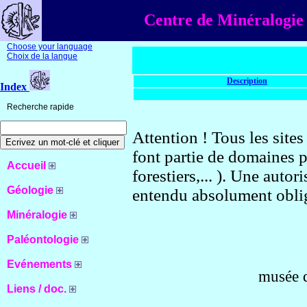
Centre de Minéralogie 
Choose your language
Choix de la langue
Description
Index
Recherche rapide
Attention ! Tous les site
font partie de domaines p
Accueil
forestiers,... ). Une autor
Géologie
entendu absolument oblig
Minéralogie
Paléontologie
Evénements
musée 
Liens / doc.