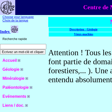
Centre de 
Choose your language
Choix de la langue
Description - Géologie
Index
Vieux-machins
Recherche rapide
Attention ! Tous les
font partie de doma
Accueil
forestiers,... ). Une
Géologie
entendu absolument 
Minéralogie
Paléontologie
Evénements
Liens / doc.