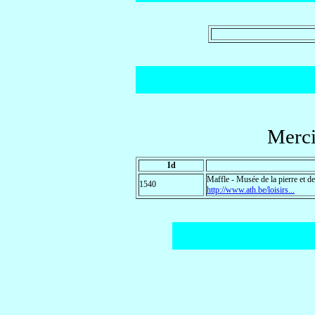
Merci
Id
Maffle - Musée de la pierre et de
1540
http://www.ath.be/loisirs...